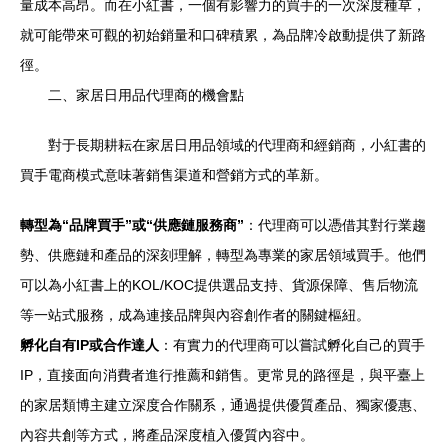
量成本高昂。而在小紅書，一個有影響力的買手的一次深度種草，
就可能帶來可觀的初始銷量和口碑積累，為品牌冷啟動提供了新路
徑。
二、家居日用品代理商的機會點
對于長期耕耘在家居日用品領域的代理商和經銷商，小紅書的
買手電商模式意味著銷售渠道和營銷方式的革新。
轉型為“品牌買手”或“供應鏈服務商”
：代理商可以憑借其對行業趨
勢、供應鏈和產品的深刻理解，轉型為專業的家居領域買手。他們
可以為小紅書上的KOL/KOC提供選品支持、貨源保障、售后物流
等一站式服務，成為連接品牌與內容創作者的關鍵樞紐。
孵化自有IP或合作達人
：有實力的代理商可以嘗試孵化自己的買手
IP，直接面向消費者進行推薦和銷售。更常見的路徑是，與平臺上
的家居類博主建立深度合作關系，通過提供優質產品、獨家優惠、
內容共創等方式，將產品深度植入優質內容中。