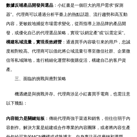
數據反哺產品開發與選品
：小紅書是一個巨大的用戶需求“探測
器”。代理商可以通過分析平臺上的熱點話題、流行趨勢和高互動
內容，更敏銳地捕捉市場需求變化，從而指導上游品牌的產品開
發，或優化自己的代理選品策略，實現“以銷定產”或“以需定采”。
構建私域流量，實現長效經營
：通過買手內容吸引來的用戶，忠誠
度相對較高。代理商可以借此將公域流量引導至微信社群、企業微
信等私域陣地，進行精細化運營和復購促活，構建自己的客戶資
產。
三、面臨的挑戰與應對策略
機遇總是與挑戰并存。代理商涉足小紅書買手電商，也需注意
以下幾點：
內容能力是關鍵短板
：傳統代理商強于渠道和銷售，但往往弱于內
容創作。解決方案是組建或合作專業的內容團隊，或者將內容生產
外包給可靠的MCN機構或成熟博主，自身專注于供應鏈和運營。