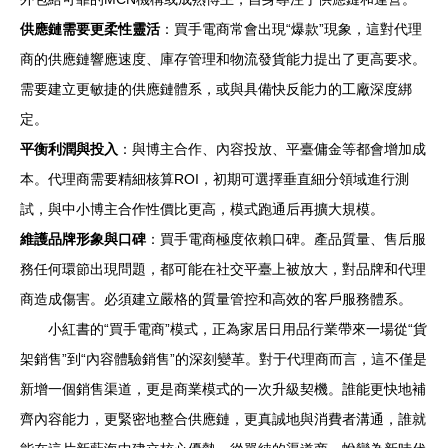
供應鏈需要更柔性靈活
：買手電商常會出現“爆款”現象，這對代理
商的供應鏈響應速度、庫存管理和物流發貨能力提出了更高要求。
需要建立更敏捷的供應鏈體系，或與具備快反能力的工廠深度綁
定。
平衡利潤與投入
：與博主合作、內容投放、平臺傭金等都會增加成
本。代理商需要精細核算ROI，初期可選擇垂直細分領域進行測
試，與中小博主合作性價比更高，模式跑通后再擴大規模。
維護品牌形象與口碑
：買手電商極度依賴口碑。產品質量、售后服
務任何環節出現問題，都可能在社交平臺上被放大，對品牌和代理
商造成傷害。必須建立嚴格的質量管控和高效的客戶服務體系。
小紅書的“買手電商”模式，正為家居日用品行業帶來一場從“貨
架銷售”到“內容體驗銷售”的深刻變革。對于代理商而言，這不僅是
新增一個銷售渠道，更是商業模式的一次升級契機。誰能更快地補
齊內容能力，更緊密地整合供應鏈，更真誠地與消費者溝通，誰就