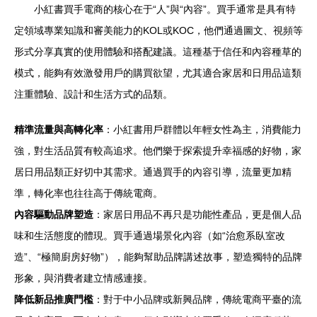
小紅書買手電商的核心在于“人”與“內容”。買手通常是具有特
定領域專業知識和審美能力的KOL或KOC，他們通過圖文、視頻等
形式分享真實的使用體驗和搭配建議。這種基于信任和內容種草的
模式，能夠有效激發用戶的購買欲望，尤其適合家居和日用品這類
注重體驗、設計和生活方式的品類。
精準流量與高轉化率
：小紅書用戶群體以年輕女性為主，消費能力
強，對生活品質有較高追求。他們樂于探索提升幸福感的好物，家
居日用品類正好切中其需求。通過買手的內容引導，流量更加精
準，轉化率也往往高于傳統電商。
內容驅動品牌塑造
：家居日用品不再只是功能性產品，更是個人品
味和生活態度的體現。買手通過場景化內容（如“治愈系臥室改
造”、“極簡廚房好物”），能夠幫助品牌講述故事，塑造獨特的品牌
形象，與消費者建立情感連接。
降低新品推廣門檻
：對于中小品牌或新興品牌，傳統電商平臺的流