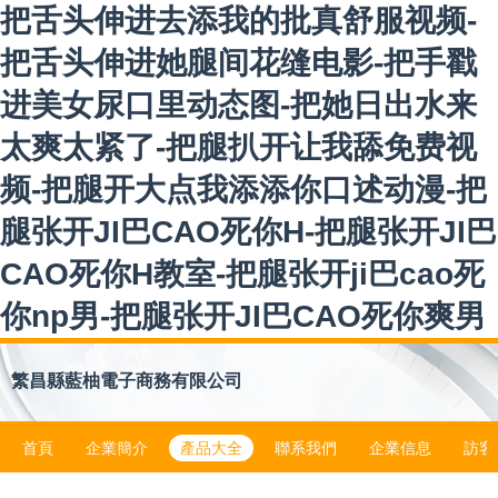
把舌头伸进去添我的批真舒服视频-
把舌头伸进她腿间花缝电影-把手戳
进美女尿口里动态图-把她日出水来
太爽太紧了-把腿扒开让我舔免费视
频-把腿开大点我添添你口述动漫-把
腿张开JI巴CAO死你H-把腿张开JI巴
CAO死你H教室-把腿张开ji巴cao死
你np男-把腿张开JI巴CAO死你爽男
繁昌縣藍柚電子商務有限公司
首頁
企業簡介
產品大全
聯系我們
企業信息
訪客